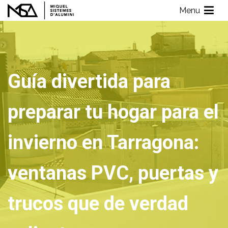
Saltar
Menu
al
Miquel Sistemes d'Alumini
Empresa de Aluminios con más de 40 años de experiencia
contenido
Guía divertida para
preparar tu hogar para el
invierno en Tarragona:
ventanas PVC, puertas y
trucos que de verdad