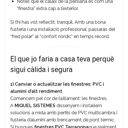
Notes que el calaix de la persiana és com una
“finestra” extra cap a l’exterior.
Si t’hi has vist reflectit, tranquil. Amb una bona
fusteria i una instal·lació professional, passaràs del
“fred polar” al “confort nòrdic” en temps rècord.
El que jo faria a casa teva perquè
sigui càlida i segura
1) Canviar o actualitzar les finestres: PVC i
alumini d’alt rendiment
Comencem pel cor de l’aïllament: les finestres.
A
MIQUEL SISTEMES
dissenyem i instal·lem
solucions a mida amb perfils de PVC multicambra i
fusteria d’alumini amb trencament de pont tèrmic.
Si busques
finestres PVC Tarragona
que realment