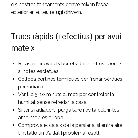
els nostres tancaments converteixen l’espai
exterior en el teu refugi d’hivern.
Trucs ràpids (i efectius) per avui
mateix
Revisa i renova els burlets de finestres i portes
si notes escletxes.
Col·loca cortines tèrmiques per frenar pèrdues
per radiació.
Ventila 5-10 minuts al matí per controlar la
humitat sense refredar la casa.
Si tens radiadors, purga l’aire i evita cobrir-los
amb mobles o roba.
Comprova el calaix de la persiana: si entra aire,
t’instal·lo un d’aïllat i problema resolt.