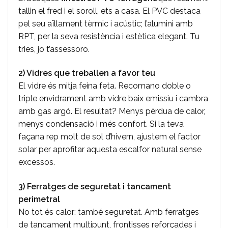
tallin el fred i el soroll, ets a casa. El PVC destaca
pel seu aïllament tèrmic i acústic; l’alumini amb
RPT, per la seva resistència i estètica elegant. Tu
tries, jo t’assessoro.
2) Vidres que treballen a favor teu
El vidre és mitja feina feta. Recomano doble o
triple envidrament amb vidre baix emissiu i cambra
amb gas argó. El resultat? Menys pèrdua de calor,
menys condensació i més confort. Si la teva
façana rep molt de sol d’hivern, ajustem el factor
solar per aprofitar aquesta escalfor natural sense
excessos.
3) Ferratges de seguretat i tancament
perimetral
No tot és calor: també seguretat. Amb ferratges
de tancament multipunt, frontisses reforçades i