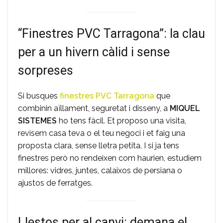
“Finestres PVC Tarragona”: la clau
per a un hivern càlid i sense
sorpreses
Si busques
finestres PVC Tarragona
que
combinin aïllament, seguretat i disseny, a
MIQUEL
SISTEMES
ho tens fàcil. Et proposo una visita,
revisem casa teva o el teu negoci i et faig una
proposta clara, sense lletra petita. I si ja tens
finestres però no rendeixen com haurien, estudiem
millores: vidres, juntes, calaixos de persiana o
ajustos de ferratges.
Llestos per al canvi: demana el