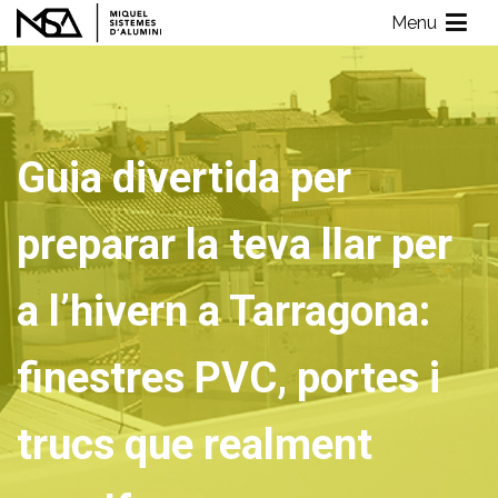
Vés
Menu
al
Miquel Sistemes d'Alumini
Empresa de Aluminios con más de 40 años de experiencia
contingut
Guia divertida per
preparar la teva llar per
a l’hivern a Tarragona:
finestres PVC, portes i
trucs que realment