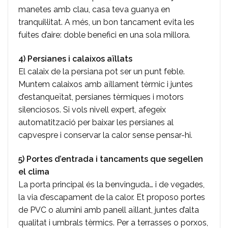
manetes amb clau, casa teva guanya en
tranquil·litat. A més, un bon tancament evita les
fuites d’aire: doble benefici en una sola millora.
4) Persianes i calaixos aïllats
El calaix de la persiana pot ser un punt feble.
Muntem calaixos amb aïllament tèrmic i juntes
d’estanqueïtat, persianes tèrmiques i motors
silenciosos. Si vols nivell expert, afegeix
automatització per baixar les persianes al
capvespre i conservar la calor sense pensar-hi.
5) Portes d’entrada i tancaments que segellen
el clima
La porta principal és la benvinguda… i de vegades,
la via d’escapament de la calor. Et proposo portes
de PVC o alumini amb panell aïllant, juntes d’alta
qualitat i umbrals tèrmics. Per a terrasses o porxos,