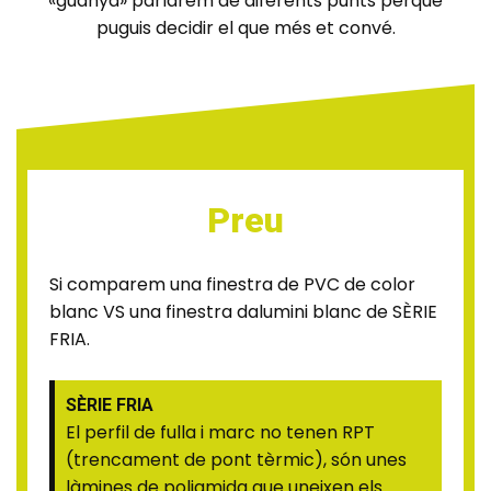
«guanya» parlarem de diferents punts perquè
puguis decidir el que més et convé.
Preu
Si comparem una finestra de PVC de color
blanc VS una finestra dalumini blanc de SÈRIE
FRIA.
SÈRIE FRIA
El perfil de fulla i marc no tenen RPT
(trencament de pont tèrmic), són unes
làmines de poliamida que uneixen els