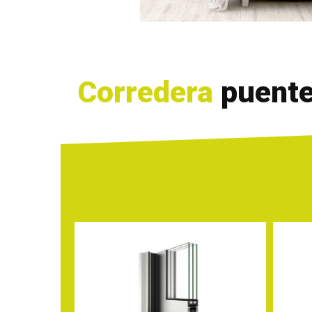
Corredera
puente