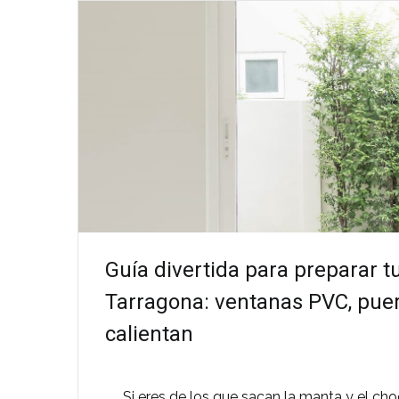
Guía divertida para preparar t
Tarragona: ventanas PVC, puer
calientan
Si eres de los que sacan la manta y el ch