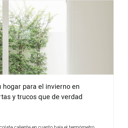
u hogar para el invierno en
tas y trucos que de verdad
ocolate caliente en cuanto baja el termómetro,