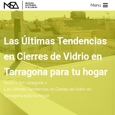
Saltar
Menu
al
Miquel Sistemes d'Alumini
Empresa de Aluminios con más de 40 años de experiencia
contenido
Las Últimas Tendencias
en Cierres de Vidrio en
Tarragona para tu hogar
Inicio
Sin categoría
Las Últimas Tendencias en Cierres de Vidrio en
Tarragona para tu hogar