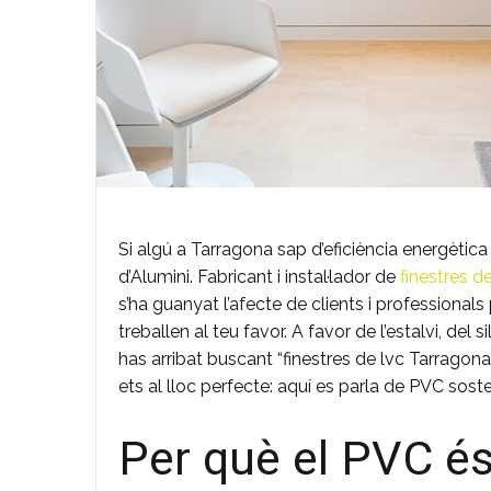
Si algú a Tarragona sap d’eficiència energètica
d’Alumini. Fabricant i instal·lador de
finestres 
s’ha guanyat l’afecte de clients i professionals
treballen al teu favor. A favor de l’estalvi, del si
has arribat buscant “finestres de lvc Tarragona”
ets al lloc perfecte: aquí es parla de PVC soste
Per què el PVC és 