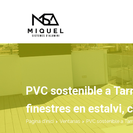
Vés
al
contingut
Miquel Sistemes d'Alumi
Empresa de Aluminios con más de
PVC sostenible a Tar
finestres en estalvi, 
Pàgina d'inici
Ventanas
PVC sostenible a Tarr