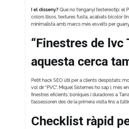
I el disseny?
Que no t’enganyi l’estereotip: el
colors llisos, textures fusta, acabats bicolor (inter
minimalista amb marcs més esvelts per guanya
“Finestres de lvc 
aquesta cerca ta
Petit hack SEO útil per a clients despistats: m
vol dir “PVC”. Miquel Sistemes ho sap i, més enl
finestres eficients, boniques i duradores a Tarr
t’assessoren des de la primera visita fins a l’últi
Checklist ràpid per