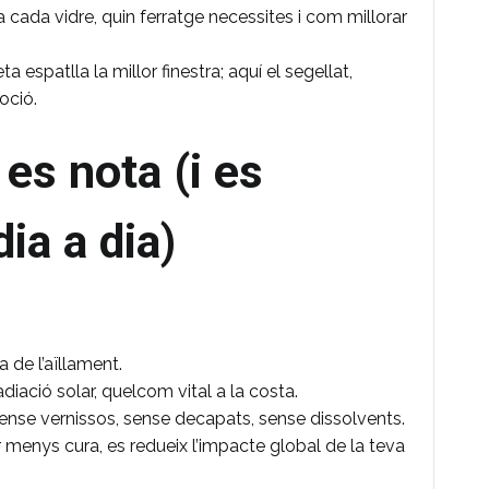
cada vidre, quin ferratge necessites i com millorar
a espatlla la millor finestra; aquí el segellat,
oció.
 es nota (i es
ia a dia)
 de l’aïllament.
adiació solar, quelcom vital a la costa.
sense vernissos, sense decapats, sense dissolvents.
ir menys cura, es redueix l’impacte global de la teva