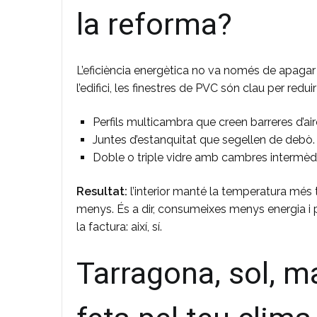
la reforma?
L’eficiència energètica no va només de apagar
l’edifici, les finestres de PVC són clau per redu
Perfils multicambra que creen barreres d’air
Juntes d’estanquitat que segellen de debò.
Doble o triple vidre amb cambres intermèdies
Resultat:
l’interior manté la temperatura més t
menys. És a dir, consumeixes menys energia i 
la factura: així, sí.
Tarragona, sol, ma