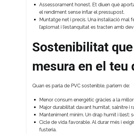
Assessorament honest. Et diuen què aporta 
el rendiment sense inflar el pressupost.
Muntatge net i precís. Una instal·lació mal fet
l’aplomat i l’estanquitat es tracten amb dev
Sostenibilitat que
mesura en el teu d
Quan es parla de PVC sostenible, parlem de:
Menor consum energètic gràcies a la millora
Major durabilitat davant humitat, salnitre i r
Manteniment mínim. Un drap humit i llest: 
Cicle de vida favorable. Al durar més i exig
fusteria.