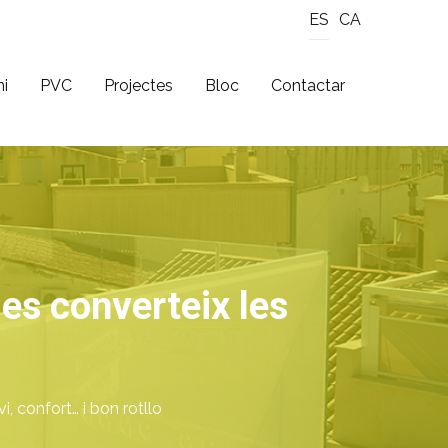
ES
CA
ni
PVC
Projectes
Bloc
Contactar
es converteix les
, confort… i bon rotllo