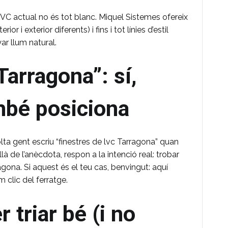
 PVC actual no és tot blanc. Miquel Sistemes ofereix
ior i exterior diferents) i fins i tot línies d’estil
r llum natural.
Tarragona”: sí,
mbé posiciona
olta gent escriu “finestres de lvc Tarragona” quan
là de l’anècdota, respon a la intenció real: trobar
agona. Si aquest és el teu cas, benvingut: aquí
m clic del ferratge.
 triar bé (i no