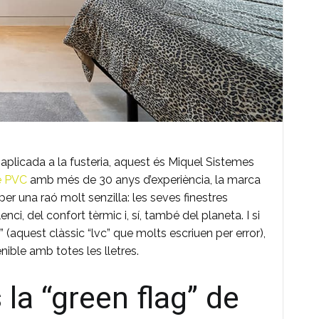
 aplicada a la fusteria, aquest és Miquel Sistemes
de PVC
amb més de 30 anys d’experiència, la marca
 per una raó molt senzilla: les seves finestres
lenci, del confort tèrmic i, sí, també del planeta. I si
 (aquest clàssic “lvc” que molts escriuen per error),
nible amb totes les lletres.
la “green flag” de