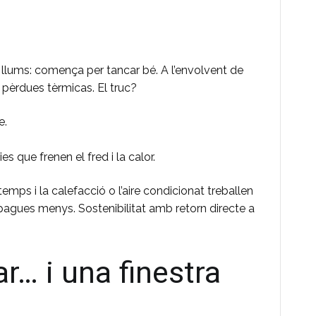
 llums: comença per tancar bé. A l’envolvent de
ir pèrdues tèrmicas. El truc?
e.
 que frenen el fred i la calor.
emps i la calefacció o l’aire condicionat treballen
pagues menys. Sostenibilitat amb retorn directe a
r… i una finestra