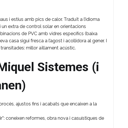
us i estius amb pics de calor. Traduït a l’idioma
 i un extra de control solar en orientacions
inacions de PVC amb vidres específics (baixa
va casa sigui fresca a l’agost i acollidora al gener. I
ransitades: millor aïllament acústic.
 Miquel Sistemes (i
anen)
l procés, ajustos fins i acabats que encaixen a la
hir”: coneixen reformes, obra nova i casuístiques de