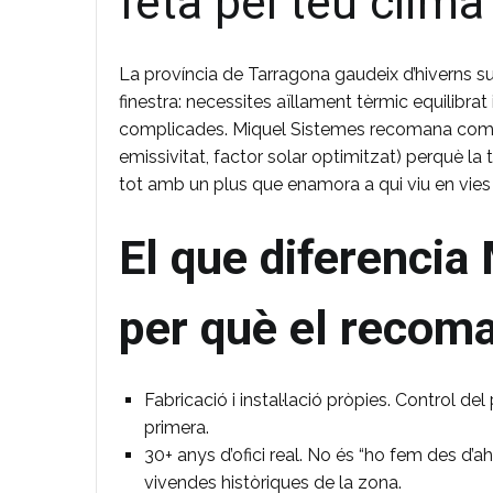
feta pel teu clima
La província de Tarragona gaudeix d’hiverns sua
finestra: necessites aïllament tèrmic equilibrat
complicades. Miquel Sistemes recomana comb
emissivitat, factor solar optimitzat) perquè la te
tot amb un plus que enamora a qui viu en vies t
El que diferencia
per què el recom
Fabricació i instal·lació pròpies. Control de
primera.
30+ anys d’ofici real. No és “ho fem des d’a
vivendes històriques de la zona.