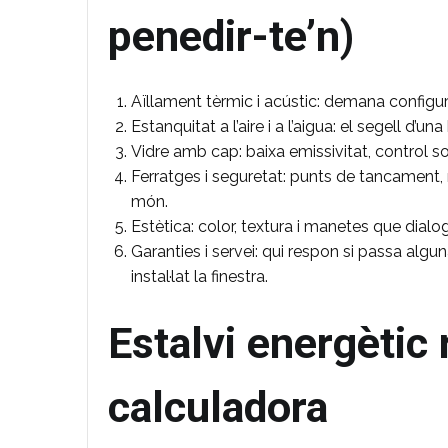
penedir-te’n)
Aïllament tèrmic i acústic: demana configur
Estanquitat a l’aire i a l’aigua: el segell d’un
Vidre amb cap: baixa emissivitat, control so
Ferratges i seguretat: punts de tancament, m
món.
Estètica: color, textura i manetes que dialo
Garanties i servei: qui respon si passa alg
instal·lat la finestra.
Estalvi energètic r
calculadora