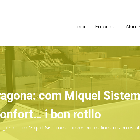
Inici
Empresa
Alumi
ni
 40 años de experiencia
ragona: com Miquel Sistem
confort… i bon rotllo
agona: com Miquel Sistemes converteix les finestres en estalvi