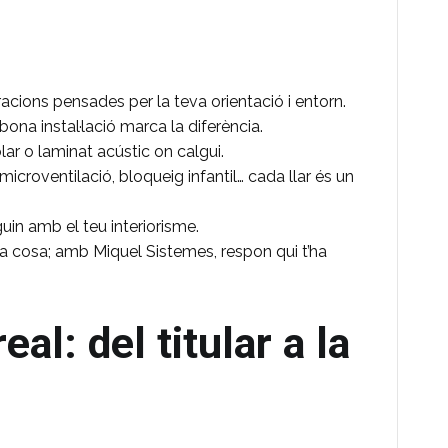
acions pensades per la teva orientació i entorn.
a bona instal·lació marca la diferència.
lar o laminat acústic on calgui.
icroventilació, bloqueig infantil… cada llar és un
guin amb el teu interiorisme.
una cosa; amb Miquel Sistemes, respon qui t’ha
eal: del titular a la