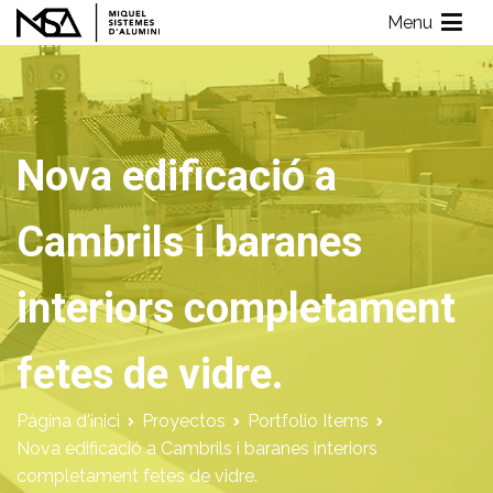
Vés
Menu
al
Miquel Sistemes d'Alumini
Empresa de Aluminios con más de 40 años de experiencia
contingut
Nova edificació a
Cambrils i baranes
interiors completament
fetes de vidre.
Pàgina d'inici
Proyectos
Portfolio Items
Nova edificació a Cambrils i baranes interiors
completament fetes de vidre.