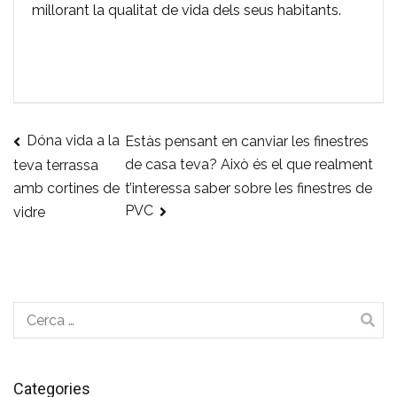
millorant la qualitat de vida dels seus habitants.
Dóna vida a la
Estàs pensant en canviar les finestres
Navegació
de casa teva? Això és el que realment
teva terrassa
t’interessa saber sobre les finestres de
amb cortines de
d'entrades
PVC
vidre
Cerca:
Categories