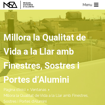
Vés
Menu
al
Miquel Sistemes d'Alumini
Empresa de Aluminios con más de 40 años de experiencia
contingut
Millora la Qualitat de
Vida a la Llar amb
Finestres, Sostres i
Portes d’Alumini
Pàgina d'inici
Ventanas
Millora la Qualitat de Vida a la Llar amb Finestres,
Sostres i Portes d’Alumini