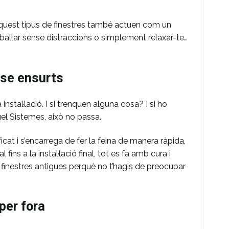
 aquest tipus de finestres també actuen com un
treballar sense distraccions o simplement relaxar-te…
nse ensurts
instal·lació. I si trenquen alguna cosa? I si ho
uel Sistemes, això no passa.
ficat i s’encarrega de fer la feina de manera ràpida,
 fins a la instal·lació final, tot es fa amb cura i
es finestres antigues perquè no t’hagis de preocupar
per fora