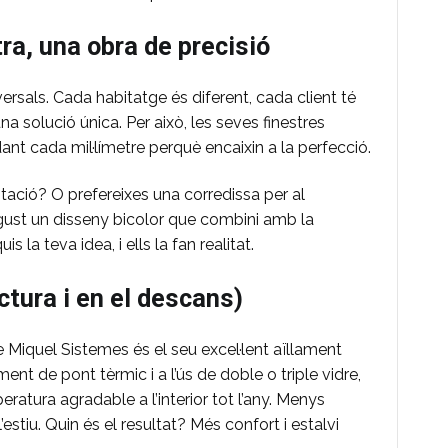
ra, una obra de precisió
rsals. Cada habitatge és diferent, cada client té
a solució única. Per això, les seves finestres
ant cada mil·límetre perquè encaixin a la perfecció.
itació? O prefereixes una corredissa per al
gust un disseny bicolor que combini amb la
la teva idea, i ells la fan realitat.
ctura i en el descans)
de Miquel Sistemes és el seu excel·lent aïllament
ment de pont tèrmic i a l’ús de doble o triple vidre,
atura agradable a l’interior tot l’any. Menys
’estiu. Quin és el resultat? Més confort i estalvi