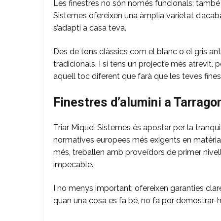
Les finestres no són només funcionals; també 
Sistemes ofereixen una àmplia varietat d’acabats
s’adapti a casa teva.
Des de tons clàssics com el blanc o el gris ant
tradicionals. I si tens un projecte més atrevit,
aquell toc diferent que farà que les teves fin
Finestres d’alumini a Tarrago
Triar Miquel Sistemes és apostar per la tranqui
normatives europees més exigents en matèria d’e
més, treballen amb proveïdors de primer nivell i
impecable.
I no menys important: ofereixen garanties clare
quan una cosa es fa bé, no fa por demostrar-h