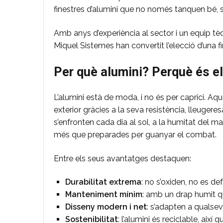
finestres d’alumini que no només tanquen bé, s
Amb anys d’experiència al sector i un equip tè
Miquel Sistemes han convertit l’elecció d’una f
Per què alumini? Perquè és el 
L’alumini està de moda, i no és per caprici. Aqu
exterior gràcies a la seva resistència, lleugeresa
s’enfronten cada dia al sol, a la humitat del mar
més que preparades per guanyar el combat.
Entre els seus avantatges destaquen:
Durabilitat extrema
: no s’oxiden, no es d
Manteniment mínim
: amb un drap humit 
Disseny modern i net
: s’adapten a qualsevo
Sostenibilitat
: l’alumini és reciclable, així