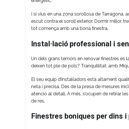
energètic.
I si vius en una zona sorollosa de Tarragona,
escut contra el soroll exterior. Dormir millor, 
tot comença amb una bona finestra.
Instal·lació professional i se
Un dels grans temors en renovar finestres és la 
deixen tot ple de pols? Tranquil·litat: amb Miq
El seu equip d’instal·ladors està altament quali
neta i precisa. Des de la presa de mesures inicial
atenció al detall. A més, s’ocupen de retirar l
de res.
Finestres boniques per dins i 