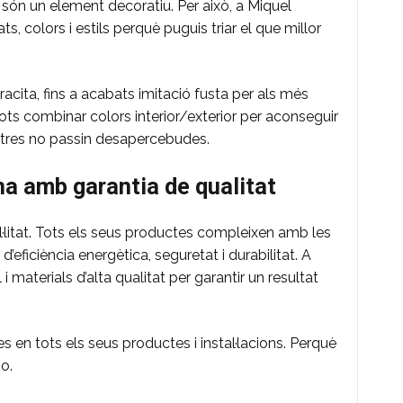
són un element decoratiu. Per això, a Miquel
, colors i estils perquè puguis triar el que millor
racita, fins a acabats imitació fusta per als més
 pots combinar colors interior/exterior per aconseguir
estres no passin desapercebudes.
na amb garantia de qualitat
l·litat. Tots els seus productes compleixen amb les
ficiència energètica, seguretat i durabilitat. A
 materials d’alta qualitat per garantir un resultat
s en tots els seus productes i instal·lacions. Perquè
o.