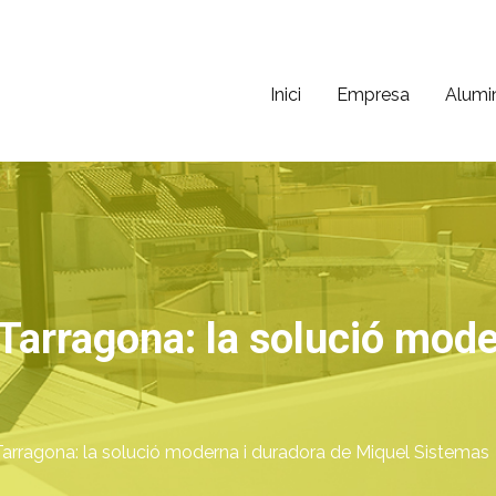
Inici
Empresa
Alumi
ni
 40 años de experiencia
 Tarragona: la solució mode
 Tarragona: la solució moderna i duradora de Miquel Sistemas