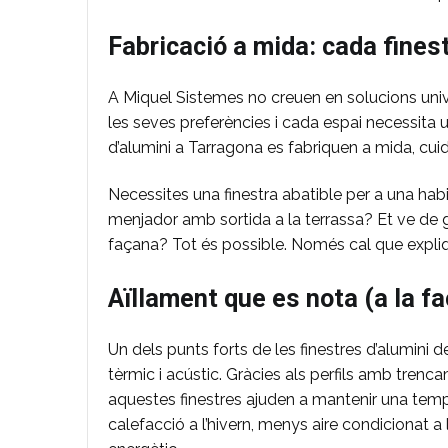
Fabricació a mida: cada finest
A Miquel Sistemes no creuen en solucions unive
les seves preferències i cada espai necessita un
d’alumini a Tarragona es fabriquen a mida, cuid
Necessites una finestra abatible per a una hab
menjador amb sortida a la terrassa? Et ve de 
façana? Tot és possible. Només cal que expliquis 
Aïllament que es nota (a la fa
Un dels punts forts de les finestres d’alumini 
tèrmic i acústic. Gràcies als perfils amb trenca
aquestes finestres ajuden a mantenir una temper
calefacció a l’hivern, menys aire condicionat a l