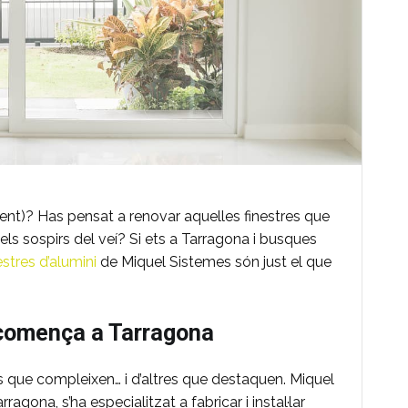
lment)? Has pensat a renovar aquelles finestres que
 els sospirs del veí? Si ets a Tarragona i busques
estres d’alumini
de Miquel Sistemes són just el que
s comença a Tarragona
res que compleixen… i d’altres que destaquen. Miquel
gona, s’ha especialitzat a fabricar i instal·lar