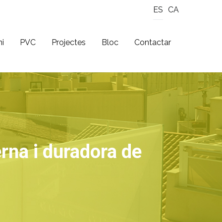
ES
CA
ni
PVC
Projectes
Bloc
Contactar
rna i duradora de