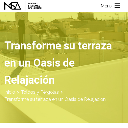
Saltar
Menu
al
Miquel Sistemes d'Alumini
Empresa de Aluminios con más de 40 años de experiencia
contenido
Transforme su terraza
en un Oasis de
Relajación
Inicio
Toldos y Pérgolas
Transforme su terraza en un Oasis de Relajación