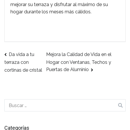
mejorar su terraza y disfrutar al máximo de su
hogar durante los meses más cálidos.
Da vida a tu
Mejora la Calidad de Vida en el
Navegación
Hogar con Ventanas, Techos y
terraza con
Puertas de Aluminio
cortinas de cristal
de
entradas
Buscar:
Categorías