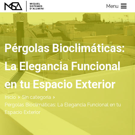
Saltar
Menu
al
Miquel Sistemes d'Alumini
Empresa de Aluminios con más de 40 años de experiencia
contenido
Pérgolas Bioclimáticas:
La Elegancia Funcional
en tu Espacio Exterior
Inicio
Sin categoría
Pérgolas Bioclimáticas: La Elegancia Funcional en tu
Espacio Exterior