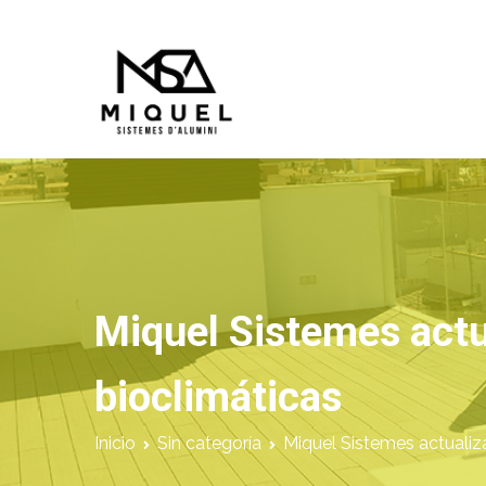
Saltar
al
contenido
Miquel Sistemes d'Alumi
Empresa de Aluminios con más de
Miquel Sistemes actu
bioclimáticas
Inicio
Sin categoría
Miquel Sistemes actualiza